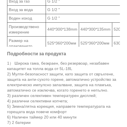
Вход за газ
G 1/2 "
Вход за вода
G 1/2 "
Воден изход
G 1/2 "
Производствено
440*300*138mm
440*300*135mm
520*3
измерение
Размер на
525*360*200мм
525*360*200мм
630*37
опаковането
Подробности за продукта
G. тегло
5,5 кг
5,9 кг
7,8 кг
Капацитет за
1） Широка гама, безкраен, без резервоар, незабавен
зареждане
800pcs/1600pcs/1900pcs
550pcs
капацитет на топла вода от 5L-18L
(20'gp/40'gp/40'Hq)
2) Мулти-безопасност защити, като защита от свръхгене,
защита на анти-сухото горене, автоматично устройство за
електрическо импулсно запалване, защита на пламъка,
автоматично се изключва, когато горенето е непълно.
3) различен селективен температурен дисплей;
4) различни селективни копчета;
5) Зимна/лятна корекция, направете температурата на
горещата вода повече комфорт
6) Наличен таймер 20 или 40 минути
7) 2 батерии