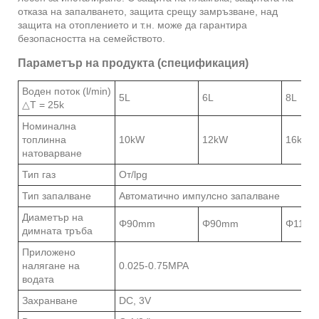
отказа на запалването, защита срещу замръзване, над
защита на отоплението и т.н. може да гарантира
безопасността на семейството.
Параметър на продукта (спецификация)
Воден поток (l/min)
5L
6L
8L
△
T = 25k
Номинална
топлинна
10kW
12kW
16kW
натоварване
Тип газ
От/lpg
Тип запалване
Автоматично импулсно запалване
Диаметър на
Φ90mm
Φ90mm
Φ110
димната тръба
Приложено
налягане на
0.025-0.75MPA
водата
Захранване
DC, 3V