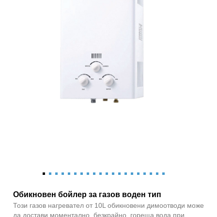
Обикновен бойлер за газов воден тип
Този газов нагревател от 10L обикновени димоотводи може
да достави моментално, безкрайно, гореща вода при