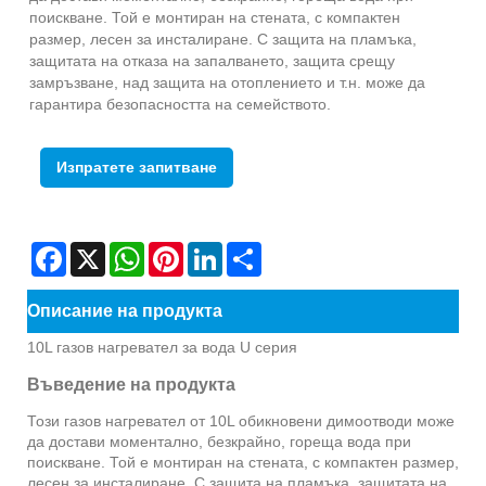
поискване. Той е монтиран на стената, с компактен
размер, лесен за инсталиране. С защита на пламъка,
защитата на отказа на запалването, защита срещу
замръзване, над защита на отоплението и т.н. може да
гарантира безопасността на семейството.
Изпратете запитване
Facebook
X
WhatsApp
Pinterest
LinkedIn
Share
Описание на продукта
10L газов нагревател за вода U серия
Въведение на продукта
Този газов нагревател от 10L обикновени димоотводи може
да достави моментално, безкрайно, гореща вода при
поискване. Той е монтиран на стената, с компактен размер,
лесен за инсталиране. С защита на пламъка, защитата на