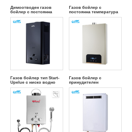
Димоотводен газов
Газов бойлер с
бойлер с постоянна
постоянна температура
температура, захранван
тип 1PC
от електричество
Газов бойлер тип Start-
Газов бойлер с
Upelue с ниско водно
принудителен
налягане
вентилатор с постоянна
температура