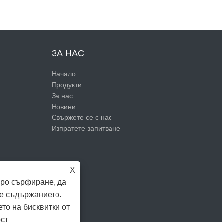
ЗА НАС
Начало
Продукти
За нас
Новини
Свържете се с нас
Изпратете запитване
X
бро сърфиране, да
е съдържанието.
ето на бисквитки от
ост