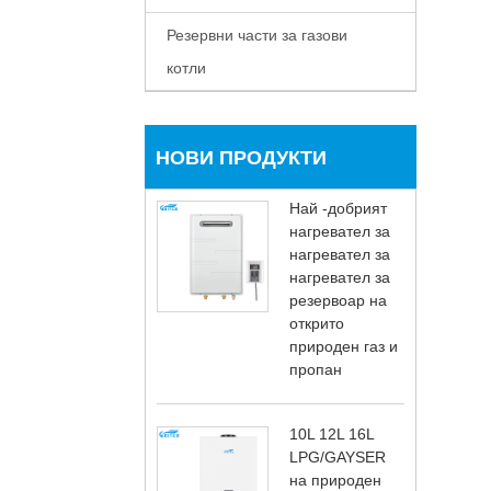
Резервни части за газови
котли
НОВИ ПРОДУКТИ
Най -добрият
нагревател за
нагревател за
нагревател за
резервоар на
открито
природен газ и
пропан
10L 12L 16L
LPG/GAYSER
на природен