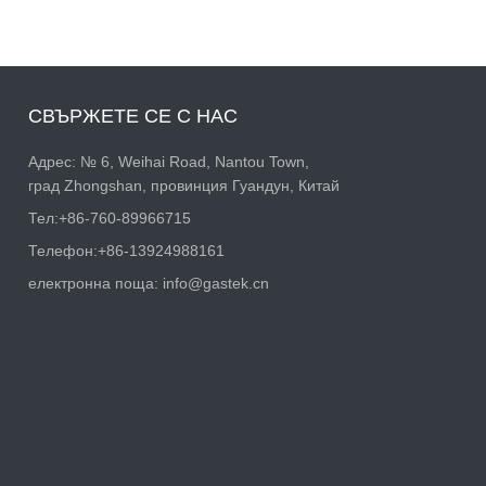
СВЪРЖЕТЕ СЕ С НАС
Адрес: № 6, Weihai Road, Nantou Town,
град Zhongshan, провинция Гуандун, Китай
Тел:
+86-760-89966715
Телефон:
+86-13924988161
електронна поща:
info@gastek.cn