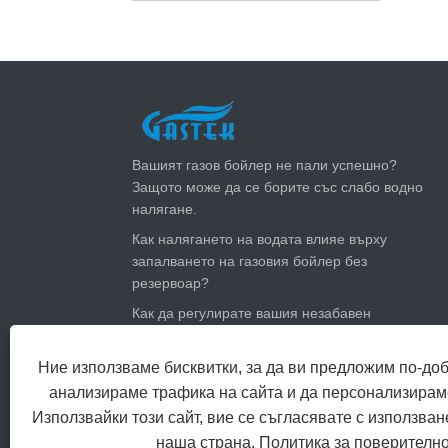
ПОСЛЕДНИ НОВИНИ
Вашият газов бойлер не пали успешно?
Защото може да се борите със слабо водно
налягане.
Как налягането на водата влияе върху
запалването на газовия бойлер без
резервоар?
Как да регулирате вашия незабавен
нагревател за газова вода за лятото:
намалете сметките за газ и останете хладни
Ние използваме бисквитки, за да ви предложим по-до
Колко голям газов нагревател за гореща
анализираме трафика на сайта и да персонализирам
вода се нуждаете?
Използвайки този сайт, вие се съгласявате с използван
наша страна.
Политика за поверителн