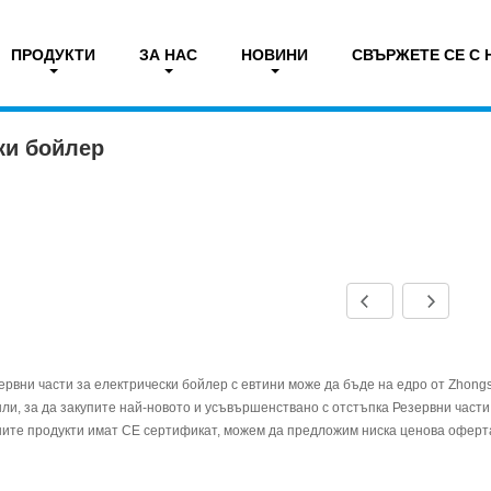
ПРОДУКТИ
ЗА НАС
НОВИНИ
СВЪРЖЕТЕ СЕ С 
части за електрически бойлер
ки бойлер
ервни части за електрически бойлер с евтини може да бъде на едро от Zhong
ли, за да закупите най-новото и усъвършенствано с отстъпка Резервни части
ите продукти имат CE сертификат, можем да предложим ниска ценова оферта 