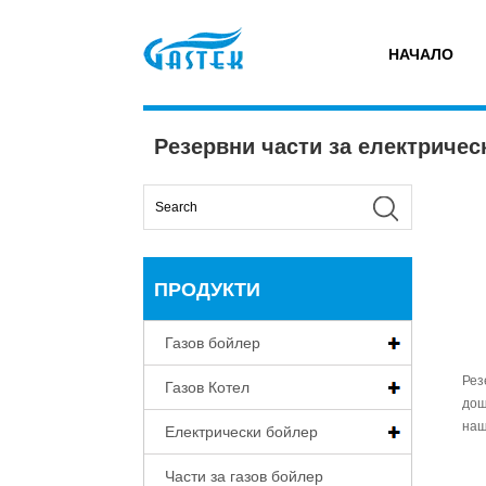
У
НАЧАЛО
>
Продукти
>
Електрически бойлер
>
Резервни 
дома
Резервни части за електричес
ПРОДУКТИ
Газов бойлер
Рез
Газов Котел
дош
наш
Електрически бойлер
Части за газов бойлер