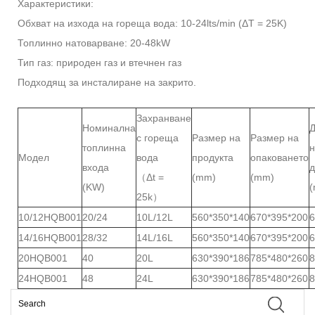
Характеристики:
Обхват на изхода на гореща вода: 10-24lts/min (ΔT = 25K)
Топлинно натоварване: 20-48kW
Тип газ: природен газ и втечнен газ
Подходящ за инсталиране на закрито.
Захранване
Номинална
с гореща
Размер на
Размер на
топлинна
н
Модел
вода
продукта
опаковането
входа
д
（Δt =
(mm)
(mm)
(KW)
25k）
10/12HQB001
20/24
10L/12L
560*350*140
670*395*200
6
14/16HQB001
28/32
14L/16L
560*350*140
670*395*200
6
20HQB001
40
20L
630*390*186
785*480*260
8
24HQB001
48
24L
630*390*186
785*480*260
8