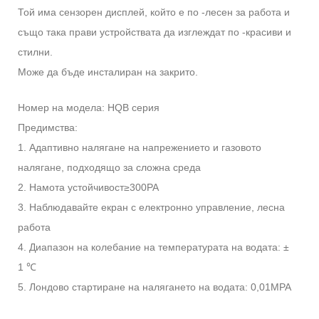
Той има сензорен дисплей, който е по -лесен за работа и
също така прави устройствата да изглеждат по -красиви и
стилни.
Може да бъде инсталиран на закрито.
Номер на модела: HQB серия
Предимства:
1. Адаптивно налягане на напрежението и газовото
налягане, подходящо за сложна среда
2. Намота устойчивост≥300PA
3. Наблюдавайте екран с електронно управление, лесна
работа
4. Диапазон на колебание на температурата на водата: ±
1 ℃
5. Лондово стартиране на налягането на водата: 0,01MPA