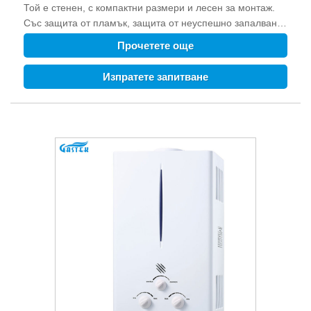
Той е стенен, с компактни размери и лесен за монтаж.
Със защита от пламък, защита от неуспешно запалване,
защита от замръзване, защита от прегряване и т.н. могат
Прочетете още
да осигурят безопасността на семейството. Снимка на
продукта 1. Описание на продукта Този газов бойлер с
Изпратете запитване
принудителен тип може не само да доставя
моментална, безкрайна топла вода при поискване, но и
топла вода с постоянна температура. Той е стенен, с
компактни размери и лесен за монтаж. Със защита от
пламък, защита при неуспешно запалване, защита
срещу замръзване, защита от прегряване и т.н. могат да
осигурят безопасността на семейството. Снимка на
продукта Китай горещо продаван балансиран тип турбо
с постоянна температура горещ душ LPG котел с
принудителен бойлер с отработени газове