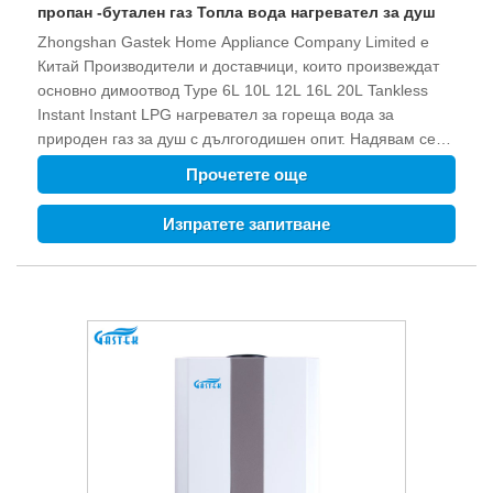
пропан -бутален газ Топла вода нагревател за душ
Zhongshan Gastek Home Appliance Company Limited е
Китай Производители и доставчици, които произвеждат
основно димоотвод Type 6L 10L 12L 16L 20L Tankless
Instant Instant LPG нагревател за гореща вода за
природен газ за душ с дългогодишен опит. Надявам се
да изградим бизнес отношения с вас.
Прочетете още
Изпратете запитване