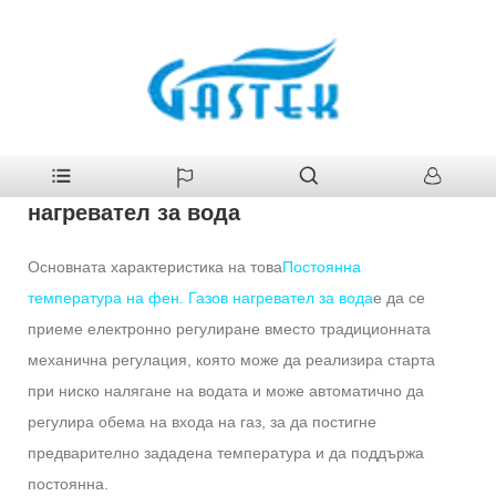
У
>
Продукти
>
Газов бойлер
>
Постоянна температура на фен.
дома
Газов нагревател за вода
Постоянна температура на фен. Газов
нагревател за вода
Основната характеристика на това
Постоянна
температура на фен. Газов нагревател за вода
е да се
приеме електронно регулиране вместо традиционната
механична регулация, която може да реализира старта
при ниско налягане на водата и може автоматично да
регулира обема на входа на газ, за ​​да постигне
предварително зададена температура и да поддържа
постоянна.