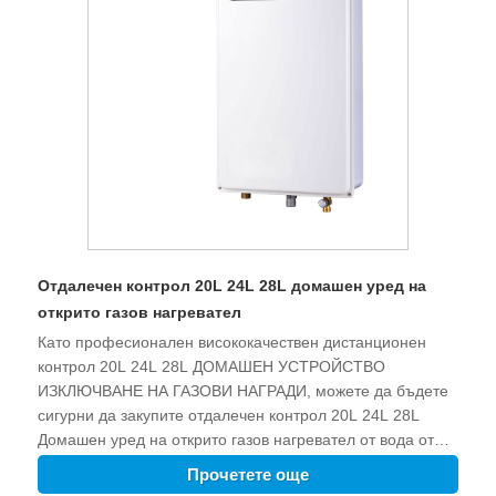
Отдалечен контрол 20L 24L 28L домашен уред на
открито газов нагревател
Като професионален висококачествен дистанционен
контрол 20L 24L 28L ДОМАШЕН УСТРОЙСТВО
ИЗКЛЮЧВАНЕ НА ГАЗОВИ НАГРАДИ, можете да бъдете
сигурни да закупите отдалечен контрол 20L 24L 28L
Домашен уред на открито газов нагревател от вода от
Zhongshan Gastek Home Appliance Company Limited и
Прочетете още
ние ще ви предложим най-добрата услуга след