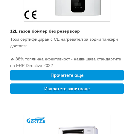
12L газов бойлер без резервоар
Този сертифициран с CE нагревател за водни танкери
доставя:
🔥 88% топлинна ефективност - надвишава стандартите
на ERP Directive 2022
💧 0,01MPA Стартиране - работи в зони с ниско налягане
Прочетете още
на водата
🌡 ± 1 ° C Точност - Интелигентен контрол на
Изпратете запитване
температурата
🍃<56ppm NO emission - environmentally friendly
Перфектно решение за:
Инсталация на нагревателя за газов апартамент
Компактният размер (550 × 350 × 160 мм) пасва на
ограничени пространства