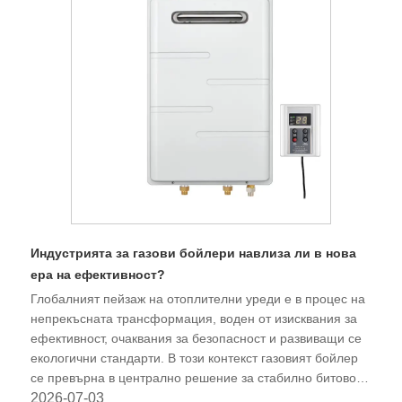
Индустрията за газови бойлери навлиза ли в нова
ера на ефективност?
Глобалният пейзаж на отоплителни уреди е в процес на
непрекъсната трансформация, воден от изисквания за
ефективност, очаквания за безопасност и развиващи се
екологични стандарти. В този контекст газовият бойлер
се превърна в централно решение за стабилно битово и
търговско снабдяване с гореща вода.
2026-07-03