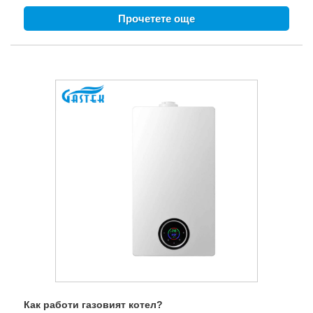
отопление на вода. Ние също така ще разгледаме
Прочетете още
съвети за поддръжка, сравнения на разходите и често
срещани въпроси, за да ви помогнем да вземете
информирано решение.
Как работи газовият котел?