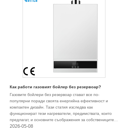
Как работи газовият бойлер без резервоар?
Газовите бойлери без резервоар стават все по-
популярни поради своята енергийна ефективност и
компактен дизайн. Тази статия изследва как
функционират тези нагреватели, предимствата, които
предлагат, и основните съображения за собствениците
на жилища, които искат да надстроят своята система за
2026-05-08