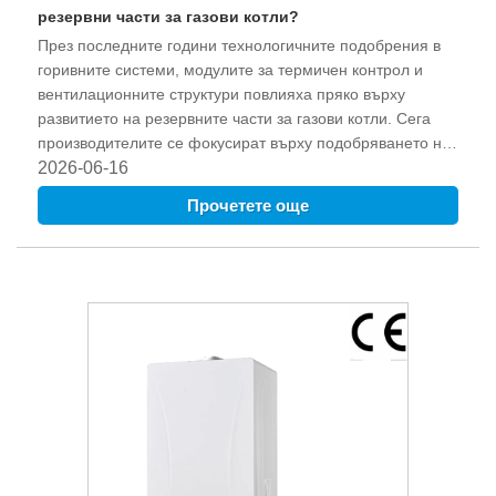
резервни части за газови котли?
През последните години технологичните подобрения в
горивните системи, модулите за термичен контрол и
вентилационните структури повлияха пряко върху
развитието на резервните части за газови котли. Сега
производителите се фокусират върху подобряването на
съвместимостта, устойчивостта на материалите и
2026-06-16
стабилността на производителността, за да отговорят на
Прочетете още
развиващите се международни стандарти. Тази промяна
насърчи иновациите във всеки етап от производството,
от избора на суровини до окончателното сглобяване и
тестване.