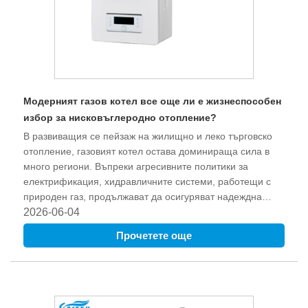
Модерният газов котел все още ли е жизнеспособен
избор за нисковъглеродно отопление?
В развиващия се пейзаж на жилищно и леко търговско
отопление, газовият котел остава доминираща сила в
много региони. Въпреки агресивните политики за
електрификация, хидравличните системи, работещи с
природен газ, продължават да осигуряват надеждна
топлина с висока температура за радиатори и подови
2026-06-04
контури.
Прочетете още