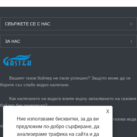
СВЪРЖЕТЕ СЕ С НАС
ЗА НАС
ПОСЛЕДНИ НОВИНИ
Вашият газов бойлер не пали успешно? Защото може да се
борите със слабо водно налягане.
Как налягането на водата влияе върху запалването на газовия
бойлер без резервоар?
X
Ние използваме бисквитки, за да ви
Как да регулирате вашия незабавен нагревател за газова вода
за лятото: намалете сметките за газ и останете хладни
предложим по-добро сърфиране, да
анализираме трафика на сайта и да