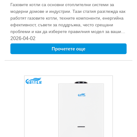
Газовите котли са основни отоплителни системи за
модерни домове и индустрии. Тази статия разглежда как
работят газовите котли, техните компоненти, енергийна
ефективност, съвети за поддръжка, често срещани
проблеми и как да изберете правилния модел за вашите
нужди. GASTEK, водещ доставчик на надеждни газови
2026-04-02
котли, осигурява безопасни и ефективни решения за
Прочетете още
битови и търговски клиенти.