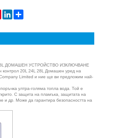
Live
tsApp
Pinterest
LinkedIn
Share
24L 28L ДОМАШЕН УСТРОЙСТВО ИЗКЛЮЧВАНЕ
 контрол 20L 24L 28L Домашен уред на
 Company Limited и ние ще ви предложим най-
 поръчка ултра-голяма топла вода. Той е
ткрито. С защита на пламъка, защитата на
е и др. Може да гарантира безопасността на