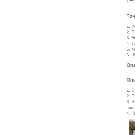
Точ
1. У
2. П
3. В
4. Т
5. М
6. 
Опа
Опа
1. 
2. П
3. З
част
4. 