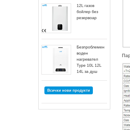
12L газов
бойлер без
резервоар
Безпроблемен
воден
Пар
нагревател
Type 10L 12L
14L за душ
Всички нови продукти