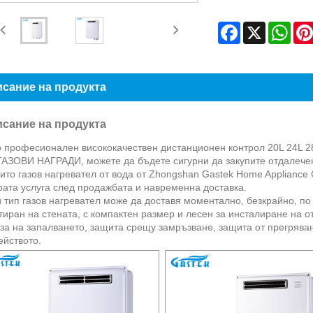
Facebook
X
Wha
сание на продукта
сание на продукта
о професионален висококачествен дистанционен контрол 20L 
ГАЗОВИ НАГРАДИ, можете да бъдете сигурни да закупите отдалечен
ито газов нагревател от вода от Zhongshan Gastek Home Appliance
рата услуга след продажбата и навременна доставка.
 тип газов нагревател може да доставя моментално, безкрайно, по
иран на стената, с компактен размер и лесен за инсталиране на о
за на запалването, защита срещу замръзване, защита от прегряван
ейството.