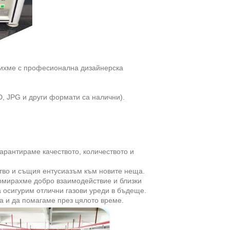
чихме с професионална дизайнерска
D, JPG и други формати са налични).
гарантираме качеството, количеството и
тво и същия ентусиазъм към новите неща.
рмирахме добро взаимодействие и близки
а осигурим отлични газови уреди в бъдеще.
а и да помагаме през цялото време.