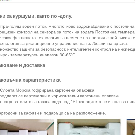
ки за куршуми, както по -долу.
лтра-голям воден поток, многоточково водоснабдяване с постоянна
рецизен контрол на сензора за поток на водата Постоянна темпера
исокоефективната технология за пестене на енергия с най-висока 
ехнология за дистанционно управление на тел/безжична връзка.
ножество защити за безопасност, интелигентен контрол на инспекц
Широк температурен диапазон 30-65ºC.
коване и доставка
ковъчна характеристика
5 Слоета Морска гофрирана картонена опаковка.
редлагат се вертикални и хоризонтални картонени опаковки.
а нагревателите за газова вода над 16L капацитета се използва пян
.
Картодони за кафяви и подаръци са на разположение.