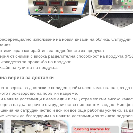
Преференциално използване на новия дизайн на облика. Сътрудни
пания.
птимизиран копирайтинг за подробности за продукта.
ерия от снимки с висока разделителна способност на продукта (PS
ъководство за продажба на продукти.
изайн на кутията на продукта.
на верига за доставки
ата верига за доставки е солиден крайъгълен камък за нас, за да 
ното производство на поръчки навреме.
 и нашите доставчици имаме един и същ стремеж към високо качес
роцеса на дългосрочно сътрудничество ние растем заедно. Ние фо
шения на сътрудничество и всички все още работим усилено, за д
ме искали да благодарим на нашите доставчици за тяхната подкреп