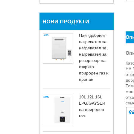
НОВИ ПРОДУКТИ
Най -добрият
Опи
нагревател за
нагревател за
Опи
нагревател за
резервоар на
Кат
открито
НА 
природен газ и
откр
пропан
доб
Този
монт
10L 12L 16L
отка
сем
LPG/GAYSER
на природен
газ