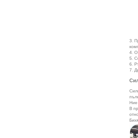
3. 
ком
4. О
5. С
6. Р
7. Д
Сил
Силн
пъл
Ние
В п
отно
Бих