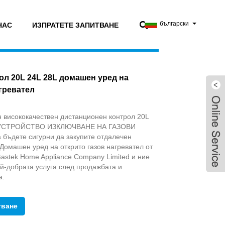
български
НАС
ИЗПРАТЕТЕ ЗАПИТВАНЕ
ол 20L 24L 28L домашен уред на
гревател
 висококачествен дистанционен контрол 20L
 УСТРОЙСТВО ИЗКЛЮЧВАНЕ НА ГАЗОВИ
 бъдете сигурни да закупите отдалечен
 Домашен уред на открито газов нагревател от
astek Home Appliance Company Limited и ние
й-добрата услуга след продажбата и
а.
тване