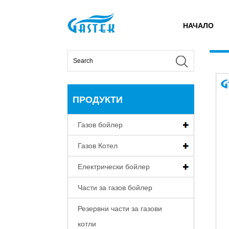
У
НАЧАЛО
>
Продукти
>
Газов бойлер
>
Постоянна темпера
дома
ПРОДУКТИ
Газов бойлер
Газов Котел
Електрически бойлер
Части за газов бойлер
Резервни части за газови
котли