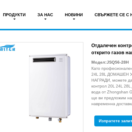
ПРОДУКТИ
ЗА НАС
НОВИНИ
СВЪРЖЕТЕ СЕ С 
тура на фен. Газов нагревател за вода
Отдалечен контр
открито газов на
Модел:JSQ56-28H
Като професионален
24L 28L ДОМАШЕН
НАГРАДИ, можете да
контрол 20L 24L 28L
вода от Zhongshan G
ще ви предложим на
навременна доставк
Изпратете запи