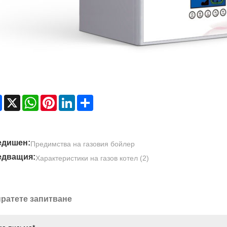
Facebook
X
WhatsApp
Pinterest
LinkedIn
Share
едишен:
Предимства на газовия бойлер
едващия:
Характеристики на газов котел (2)
ратете запитване