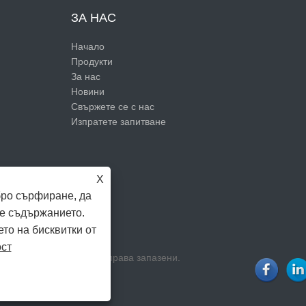
ЗА НАС
Начало
Продукти
За нас
Новини
Свържете се с нас
Изпратете запитване
X
бро сърфиране, да
е съдържанието.
ето на бисквитки от
ост
mpany ограничи всички права запазени.
CY POLICY