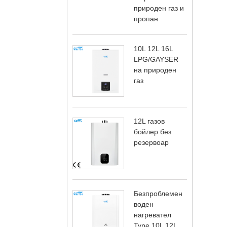
природен газ и
пропан
10L 12L 16L
LPG/GAYSER
на природен
газ
12L газов
бойлер без
резервоар
Безпроблемен
воден
нагревател
Type 10L 12L