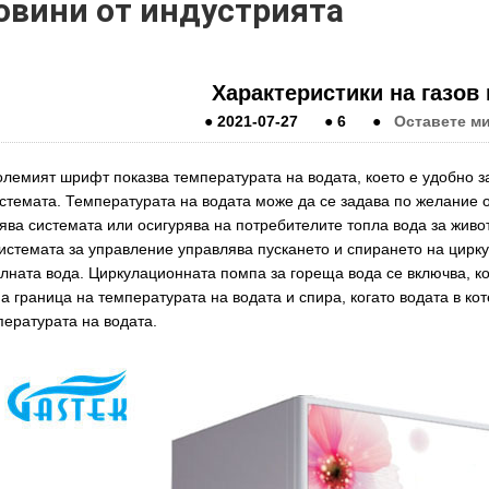
овини от индустрията
Характеристики на газов 
●
2021-07-27
●
6
●
Оставете м
олемият шрифт показва температурата на водата, което е удобно з
стемата. Температурата на водата може да се задава по желание о
ява системата или осигурява на потребителите топла вода за живот
Системата за управление управлява пускането и спирането на цир
лната вода. Циркулационната помпа за гореща вода се включва, ко
а граница на температурата на водата и спира, когато водата в ко
пературата на водата.