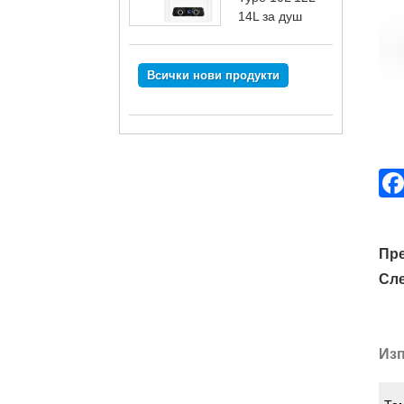
14L за душ
Всички нови продукти
Пр
Сл
Изп