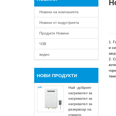
Н
Новини на компанията
Новини от индустрията
Продукти Новини
1. Г
ЧЗВ
и си
загр
видео
2. 
коте
горн
НОВИ ПРОДУКТИ
тем
Най -добрият
нагревател за
нагревател за
нагревател за
резервоар на
открито