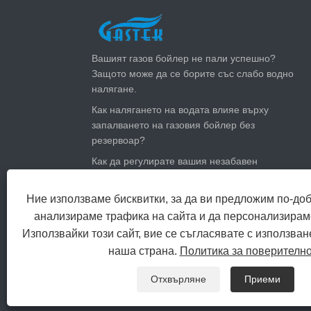
ПОСЛЕДНИ НОВИНИ
Вашият газов бойлер не пали успешно?
Защото може да се борите със слабо водно
налягане.
Как налягането на водата влияе върху
запалването на газовия бойлер без
резервоар?
Как да регулирате вашия незабавен
нагревател за газова вода за лятото:
намалете сметките за газ и останете хладни
Ние използваме бисквитки, за да ви предложим по-до
Колко голям газов нагревател за гореща
анализираме трафика на сайта и да персонализирам
вода се нуждаете?
Използвайки този сайт, вие се съгласявате с използван
наша страна.
Политика за поверителн
Copyright Zhongshan Gastek Home Appliance Co
Отхвърляне
Приеми
ВРЪЗКИ
SITEMAP
RSS
XML
PRIVA