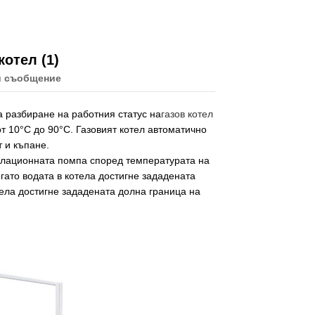
Live
котел (1)
и съобщение
а разбиране на работния статус на
газов котел
т 10°C до 90°C. Газовият котел автоматично
 и къпане.
кулационната помпа според температурата на
гато водата в котела достигне зададената
тела достигне зададената долна граница на