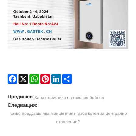
Facebook
X
WhatsApp
Pinterest
LinkedIn
Share
Предишен:
Характеристики на газовия бойлер
Следващия:
Какво представлява маншетният газов котел за централно
отопление?