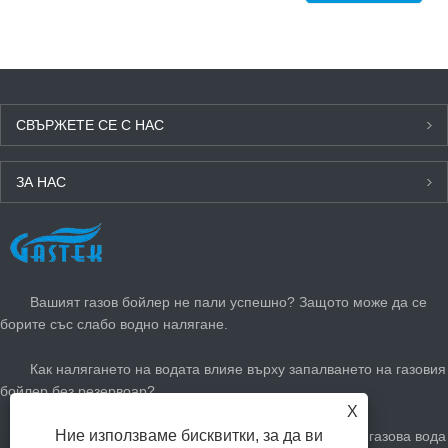
СВЪРЖЕТЕ СЕ С НАС
ЗА НАС
ПОСЛЕДНИ НОВИНИ
Вашият газов бойлер не пали успешно? Защото може да се
борите със слабо водно налягане.
Как налягането на водата влияе върху запалването на газовия
бойлер без резервоар?
X
Ние използваме бисквитки, за да ви
Как да регулирате вашия незабавен нагревател за газова вода