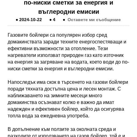
по-ниски сметки за енергия и
въглеродни емисии
●
2024-10-22
●
4
●
Оставете ми съобщение
Газовите бойлери са популярен избор сред
домакинствата заради техните енергоспестяващи и
ефективни възможности за отопление. Тези
нагреватели използват природен газ като източник
на енергия за загряване на водата, което води до по-
ниски сметки за енергия и въглеродни емисии.
Напоследък има скок в търсенето на газови бойлери
поради тяхната достъпна цена и лесен монтаж. С
наближаването на зимните месеци много
домакинства осъзнават колко е важно да имат
надежден и ефективен бойлер, който да осигурява
топла вода за ежедневна употреба.
В допълнение към ползите за околната среда и
разходите от използването на газов бойлер, той е и