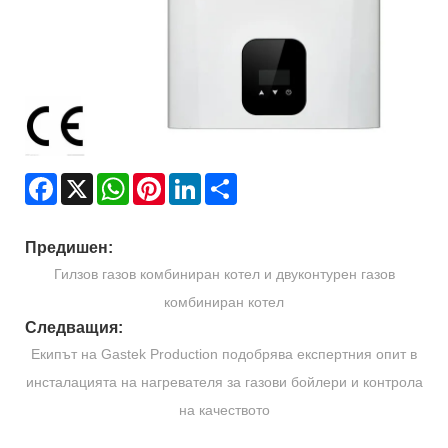
Facebook
X
WhatsApp
Pinterest
LinkedIn
Share
Предишен:
Гилзов газов комбиниран котел и двуконтурен газов
комбиниран котел
Следващия:
Екипът на Gastek Production подобрява експертния опит в
инсталацията на нагревателя за газови бойлери и контрола
на качеството