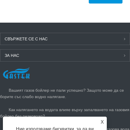
СВЪРЖЕТЕ СЕ С НАС
ЗА НАС
ПОСЛЕДНИ НОВИНИ
Вашият газов бойлер не пали успешно? Защото може да се
борите със слабо водно налягане.
Как налягането на водата влияе върху запалването на газовия
бойлер без резервоар?
X
Ние използваме бисквитки, за да ви
Как да регулирате вашия незабавен нагревател за газова вода