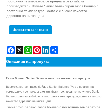
постоянна температура се предлага от китайски
производители. Купете Sanier балансиран газов бойлер с
постоянна температура, който е с високо качество
директно на ниска цена.
Изпратете запитване
Facebook
X
WhatsApp
Pinterest
LinkedIn
Share
Описание на продукта
Газов бойлер Sanier Balance тип с постоянна температура
Висококачествен газов бойлер Sanier Balance Type с постоянна
температура се предлага от китайски производители. Купете Sanier
балансиран газов бойлер с постоянна температура, който е с високо
качество директно на ниска цена.
sanier, тип баланс, газов бойлер с постоянна температура