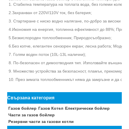
1. Стабилна температура на топлата вода, без големи колебан
2.Захранван от 220V/110V ток, без батерия;
3. Стартиране с ниско водно налягане, по-добро за високи сгра
4.Икономия на енергия, топлинна ефективност до 88%; Приро
5.Безкислороден топлообменник; Природосъобразно;
6.Без копче, елегантен сензорен екран; лесна работа; Моден 
7. Голям воден поток (10L-13L налични);
8. По-безопасен от димоотводния тип. Използвайте външния въ
9. Множество устройства за безопасност, пламък, прекомерно
10. През зимата топлообменникът няма да замръзне и да се п
Свързана категория
Газов бойлер
Газов Котел
Електрически бойлер
Части за газов бойлер
Резервни части за газови котли