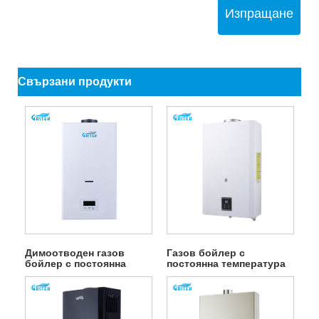
Изпращане
Свързани продукти
Димоотводен газов
Газов бойлер с
бойлер с постоянна
постоянна температура
температура, захранван
тип 1PC
от електричество