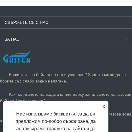
СВЪРЖЕТЕ СЕ С НАС
ЗА НАС
ПОСЛЕДНИ НОВИНИ
Вашият газов бойлер не пали успешно? Защото може да се
борите със слабо водно налягане.
Как налягането на водата влияе върху запалването на газовия
бойлер без резервоар?
X
Ние използваме бисквитки, за да ви
Как да регулирате вашия незабавен нагревател за газова вода
за лятото: намалете сметките за газ и останете хладни
предложим по-добро сърфиране, да
анализираме трафика на сайта и да