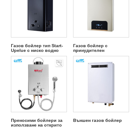
Газов бойлер тип Start-
Газов бойлер с
Upelue с ниско водно
принудителен
налягане
вентилатор с постоянна
температура
Преносими бойлери за
Външен газов бойлер
използване на открито
Бойлер