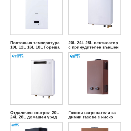
Постоянна температура
20L 24L 28L вентилатор
10L 12L 16L 18L Гореща
с принудителен външен
продажба Тип
газов гейзер за душ с
димоотвод, монтиран на
гореща вода
стена без резервоар
Instant LPG Natural Hot
Water Газов бойлер за
душ
Отдалечен контрол 20L
Газови нагреватели за
24L 28L домашен уред
димни газове с ниско
на открито газов
водно налягане
нагревател