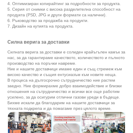
4. Оптимизиран копирайтинг за подробности за продукта.
5. Серия от снимки с висока разделителна способност на
продукта (PSD, JPG и други формати са налични).
6. Ръководство за продажба на продукти.
7. Дизайн на кутията на продукта.
Силна верига за доставки
Силната верига за доставки е солиден крайъгълен камък за
нас, за да гарантираме качеството, количеството и пълното
производство на поръчки навреме.
Ние и нашите доставчици имаме един и същ стремеж към
високо качество и същия ентусиазъм към новите неща.
В процеса на дългосрочно сътрудничество ние растем
заедно. Ние формирахме добро взаимодействие и близки
отношения на сътрудничество и всички все още работим
усилено, за да осигурим отлични газови уреди в бъдеще.
Бихме искали да благодарим на нашите доставчици за
тяхната подкрепа и да помагаме през цялото време.