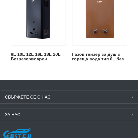
6L 10L 12L 16L 18L 20L
Газов гейзер за душ с
Безрезервоарен
гореща вода тип 6L без
мигновен газов гейзер
резервоар
за пропан-бутан за душ
СВЪРЖЕТЕ СЕ С НАС
ЗА НАС
ПОСЛЕДНИ НОВИНИ