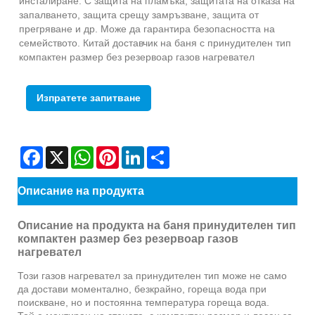
инсталиране. С защита на пламъка, защитата на отказа на
запалването, защита срещу замръзване, защита от
прегряване и др. Може да гарантира безопасността на
семейството. Китай доставчик на баня с принудителен тип
компактен размер без резервоар газов нагревател
Изпратете запитване
Facebook
X
WhatsApp
Pinterest
LinkedIn
Share
Описание на продукта
Описание на продукта на баня принудителен тип
компактен размер без резервоар газов
нагревател
Този газов нагревател за принудителен тип може не само
да достави моментално, безкрайно, гореща вода при
поискване, но и постоянна температура гореща вода.