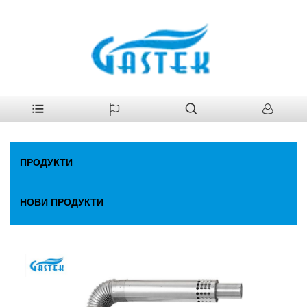
У
>
Продукти
>
Газов бойлер
>
Постоянна температура на фен.
дома
Газов нагревател за вода
ПРОДУКТИ
НОВИ ПРОДУКТИ