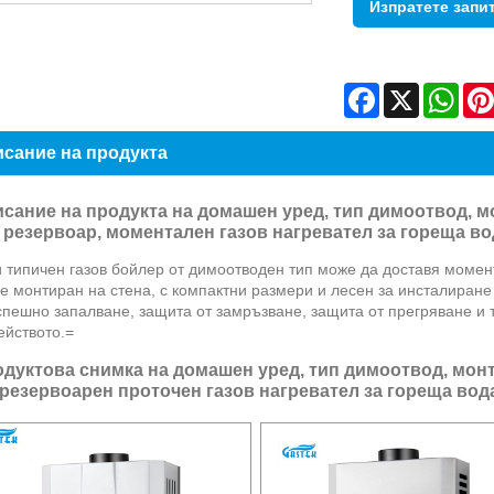
Изпратете запи
Facebook
X
Wha
сание на продукта
сание на продукта на домашен уред, тип димоотвод, м
 резервоар, моментален газов нагревател за гореща во
и типичен газов бойлер от димоотводен тип може да доставя момен
е монтиран на стена, с компактни размери и лесен за инсталиране
пешно запалване, защита от замръзване, защита от прегряване и т.
ейството.=
дуктова снимка на домашен уред, тип димоотвод, монт
резервоарен проточен газов нагревател за гореща вод