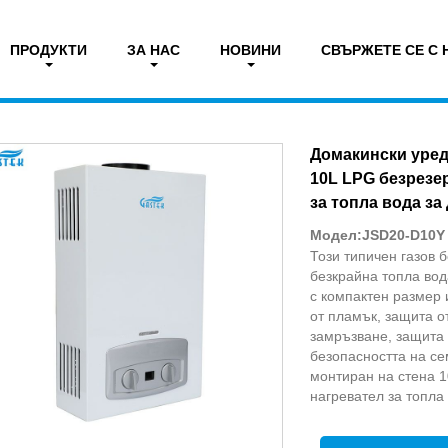
ПРОДУКТИ
ЗА НАС
НОВИНИ
СВЪРЖЕТЕ СЕ С 
тура на фен. Газов нагревател за вода
Домакински уред
10L LPG безрезе
за топла вода за
Модел:JSD20-D10Y
Този типичен газов 
безкрайна топла вод
с компактен размер 
от пламък, защита о
замръзване, защита о
безопасността на се
монтиран на стена 
нагревател за топла