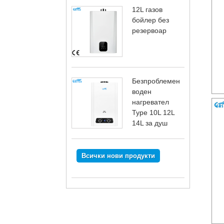
12L газов
бойлер без
резервоар
Безпроблемен
воден
нагревател
Type 10L 12L
14L за душ
Всички нови продукти