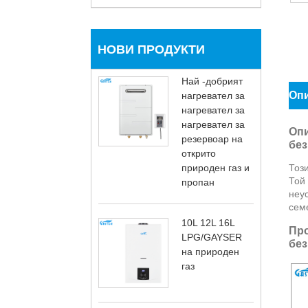
НОВИ ПРОДУКТИ
Най -добрият
Опи
нагревател за
нагревател за
нагревател за
Опи
резервоар на
без
открито
природен газ и
Тоз
Той 
пропан
неус
сем
10L 12L 16L
Про
LPG/GAYSER
без
на природен
газ