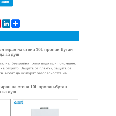
тване
Live
tsApp
Pinterest
LinkedIn
Share
онтиран на стена 10L пропан-бутан
да за душ
тална, безкрайна топла вода при поискване.
 на открито. Защита от пламък, защита от
н. могат да осигурят безопасността на
иран на стена 10L пропан-бутан
а за душ