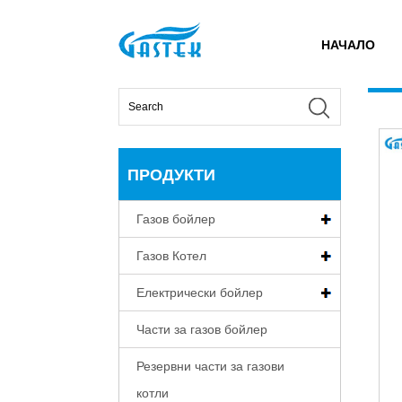
У
НАЧАЛО
>
Продукти
>
Газов бойлер
>
Постоянна темпера
дома
ПРОДУКТИ
Газов бойлер
Газов Котел
Електрически бойлер
Части за газов бойлер
Резервни части за газови
котли