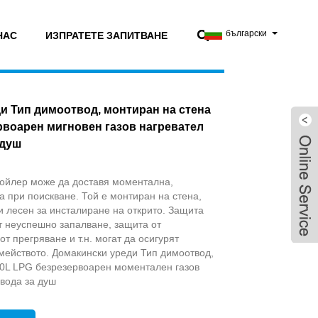
български
НАС
ИЗПРАТЕТЕ ЗАПИТВАНЕ
и Тип димоотвод, монтиран на стена
рвоарен мигновен газов нагревател
 душ
бойлер може да доставя моментална,
а при поискване. Той е монтиран на стена,
и лесен за инсталиране на открито. Защита
т неуспешно запалване, защита от
т прегряване и т.н. могат да осигурят
мейството. Домакински уреди Тип димоотвод,
10L LPG безрезервоарен моментален газов
 вода за душ